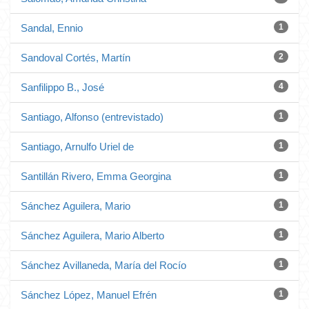
Sandal, Ennio
1
Sandoval Cortés, Martín
2
Sanfilippo B., José
4
Santiago, Alfonso (entrevistado)
1
Santiago, Arnulfo Uriel de
1
Santillán Rivero, Emma Georgina
1
Sánchez Aguilera, Mario
1
Sánchez Aguilera, Mario Alberto
1
Sánchez Avillaneda, María del Rocío
1
Sánchez López, Manuel Efrén
1