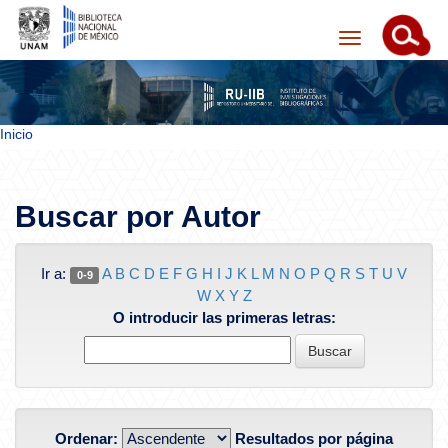
Inicio
Skip navigation
Buscar por Autor
Ir a:
A
B
C
D
E
F
G
H
I
J
K
L
M
N
O
P
Q
R
S
T
U
V
0-9
W
X
Y
Z
O introducir las primeras letras:
Ordenar:
Resultados por página