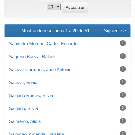
Mostrando resultados 1 a 20 de 51
Siguiente >
Saavedra Moreno, Carlos Eduardo
1
Sagredo Baeza, Rafael
1
Salazar Carmona, José Antonio
1
Salazar, Sonia
1
Salgado Ruelas, Silvia
1
Salgado, Silvia
2
Salmerón, Alicia
1
Salomão, Amanda Christina
1