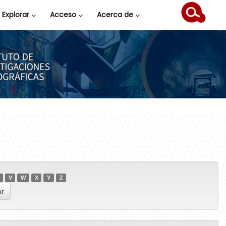
Explorar
Acceso
Acerca de
V
W
X
Y
Z