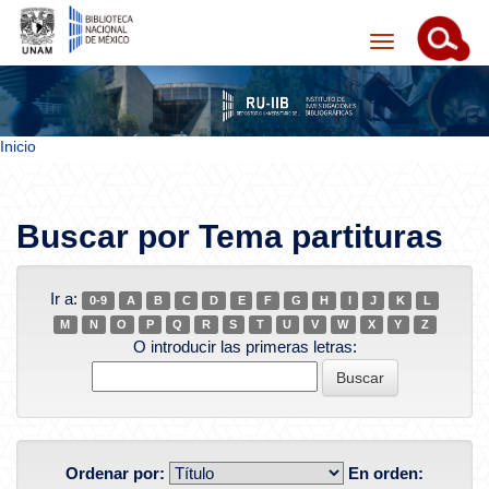
Inicio
Skip navigation
Buscar por Tema partituras
Ir a:
0-9
A
B
C
D
E
F
G
H
I
J
K
L
M
N
O
P
Q
R
S
T
U
V
W
X
Y
Z
O introducir las primeras letras:
Ordenar por:
En orden: