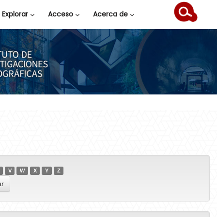
Explorar
Acceso
Acerca de
V
W
X
Y
Z