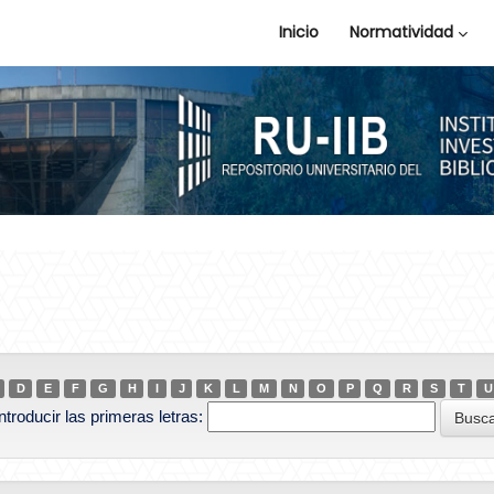
Inicio
Normatividad
D
E
F
G
H
I
J
K
L
M
N
O
P
Q
R
S
T
U
ntroducir las primeras letras: