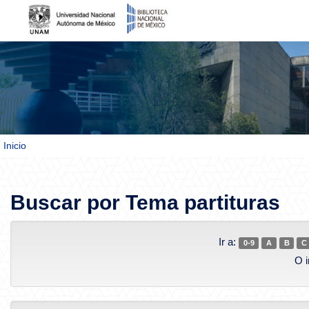
Inicio
Skip navigation
Buscar por Tema partituras
Ir a:
0-9
A
B
C
O i