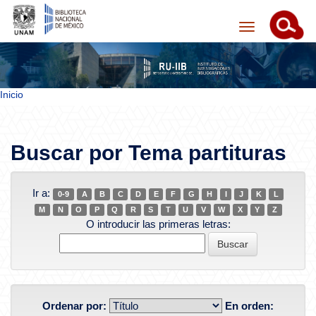
Inicio
Skip navigation
Buscar por Tema partituras
Ir a:
0-9
A
B
C
D
E
F
G
H
I
J
K
L
M
N
O
P
Q
R
S
T
U
V
W
X
Y
Z
O introducir las primeras letras:
Ordenar por:
En orden: