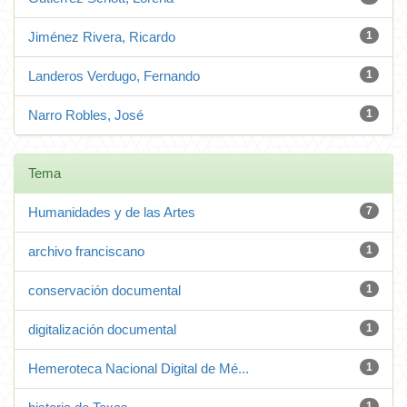
Jiménez Rivera, Ricardo
1
Landeros Verdugo, Fernando
1
Narro Robles, José
1
Tema
Humanidades y de las Artes
7
archivo franciscano
1
conservación documental
1
digitalización documental
1
Hemeroteca Nacional Digital de Mé...
1
1