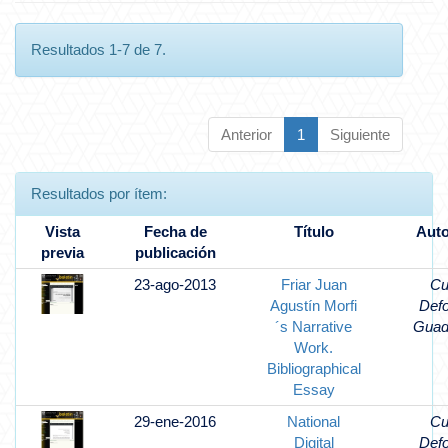
Resultados 1-7 de 7.
Anterior
1
Siguiente
Resultados por ítem:
Vista
Fecha de
Título
Auto
previa
publicación
23-ago-2013
Friar Juan
Cu
Agustín Morfi
Def
´s Narrative
Guad
Work.
Bibliographical
Essay
29-ene-2016
National
Cu
Digital
Def