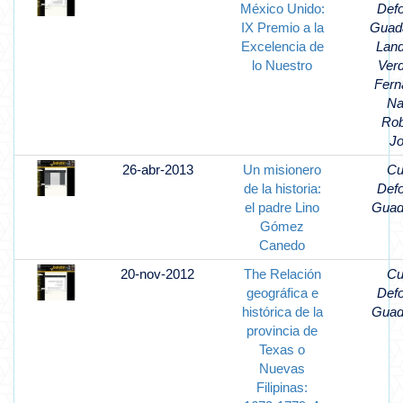
México Unido:
Def
IX Premio a la
Guad
Excelencia de
Lan
lo Nuestro
Ver
Fern
Na
Rob
J
26-abr-2013
Un misionero
Cu
de la historia:
Def
el padre Lino
Guad
Gómez
Canedo
20-nov-2012
The Relación
Cu
geográfica e
Def
histórica de la
Guad
provincia de
Texas o
Nuevas
Filipinas: