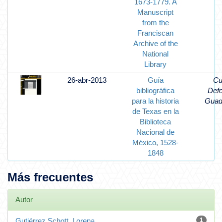
1673-1779. A
Manuscript
from the
Franciscan
Archive of the
National
Library
26-abr-2013
Guía
Cu
bibliográfica
Def
para la historia
Guad
de Texas en la
Biblioteca
Nacional de
México, 1528-
1848
Más frecuentes
Autor
Gutiérrez Schott, Lorena
1