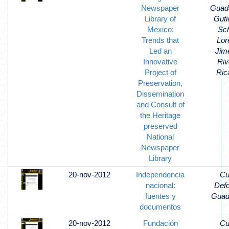
Newspaper
Guad
Library of
Guti
Mexico:
Sch
Trends that
Lor
Led an
Jim
Innovative
Riv
Project of
Ric
Preservation,
Dissemination
and Consult of
the Heritage
preserved
National
Newspaper
Library
20-nov-2012
Independencia
Cu
nacional:
Def
fuentes y
Guad
documentos
20-nov-2012
Fundación
Cu