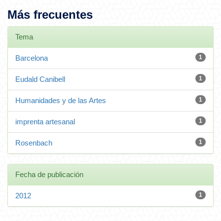
Más frecuentes
Tema
Barcelona
1
Eudald Canibell
1
Humanidades y de las Artes
1
imprenta artesanal
1
Rosenbach
1
Fecha de publicación
2012
1