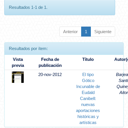
Resultados 1-1 de 1.
Anterior
1
Siguiente
Resultados por ítem:
Vista
Fecha de
Título
Autor(
previa
publicación
20-nov-2012
El tipo
Barjea
Gótico
Santi
Incunable de
Quine
Eudald
Aitor
Canibell:
nuevas
aportaciones
históricas y
artísticas