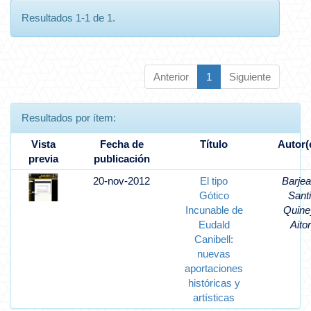
Resultados 1-1 de 1.
Anterior
1
Siguiente
Resultados por ítem:
Vista
Fecha de
Título
Autor(
previa
publicación
20-nov-2012
El tipo
Barjea
Gótico
Santi
Incunable de
Quine
Eudald
Aitor
Canibell:
nuevas
aportaciones
históricas y
artísticas