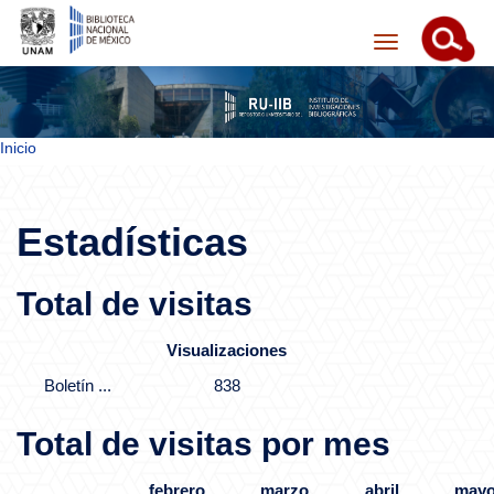
Inicio
Skip navigation
Estadísticas
Total de visitas
Visualizaciones
Boletín ...
838
Total de visitas por mes
febrero
marzo
abril
may